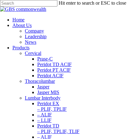
Hit enter to search or ESC to close
Home
About Us
Company
Leadership
News
Products
Cervical
Prase-C
Peridot TD ACIF
Peridot PT ACIF
Peridot ACIF
Thoracolumbar
Jasper
Jasper MIS
Lumbar Interbody
Peridot EX
– PLIF, TPLIF
– ALIF
– LLIF
Peridot TD
– PLIF, TPLIF, TLIF
– ALIF