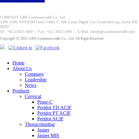
COMPANY. GBS Commonwealth Co., Ltd.
ADR. #309, WOOLIM Lion's Valley C, 168, Gasan Digital 1-ro, Geumcheon-gu, Seoul, KR
08507
Tel : +82.2.6925.4469 ｜ Fax : +82.2.6925.4496 ｜ E-Mail : info@gbscommonwealth.com
Copyright ⓒ 2021 GBS Commonwealth Co., Ltd. All Right Reserved.
Home
About Us
Company
Leadership
News
Products
Cervical
Prase-C
Peridot TD ACIF
Peridot PT ACIF
Peridot ACIF
Thoracolumbar
Jasper
Jasper MIS