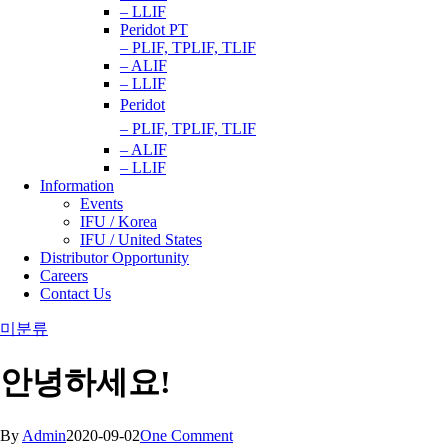
– LLIF
Peridot PT
– PLIF, TPLIF, TLIF
– ALIF
– LLIF
Peridot
– PLIF, TPLIF, TLIF
– ALIF
– LLIF
Information
Events
IFU / Korea
IFU / United States
Distributor Opportunity
Careers
Contact Us
미분류
안녕하세요!
By
Admin
2020-09-02
One Comment